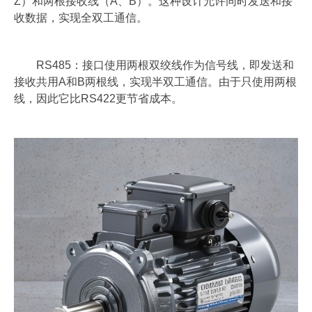
Z）和两根接收线（A、B）。这种设计允许同时发送和接
新闻中心
收数据，实现全双工通信。
公司新闻
行业新闻
RS485：接口使用两根双绞线作为信号线，即发送和
接收共用A和B两根线，实现半双工通信。由于只使用两根
联系我们
线，因此它比RS422更节省成本。