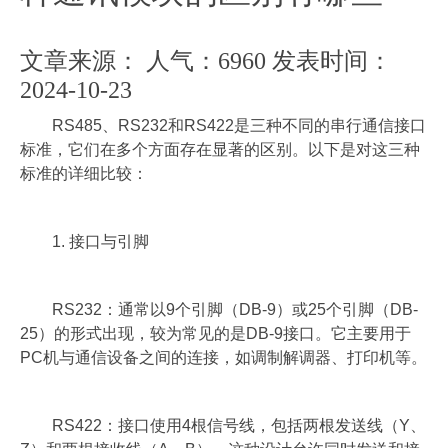
企业实力
资质证书
文章来源：
人气：6960
发表时间：
2024-10-23
公司环境
RS485、RS232和RS422是三种不同的串行通信接口
厂房车间
标准，它们在多个方面存在显著的区别。以下是对这三种
标准的详细比较：
客户案例
合作客户
1. 接口与引脚
应用案例
产品中心
RS232：通常以9个引脚（DB-9）或25个引脚（DB-
单相异步电机智能调速器
25）的形式出现，较为常见的是DB-9接口。它主要用于
PC机与通信设备之间的连接，如调制解调器、打印机等。
三相感应电机智能调速器
EC永磁同步电机智能调速器
RS422：接口使用4根信号线，包括两根发送线（Y、